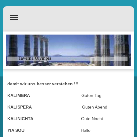
Taverna Olympia
damit wir uns besser verstehen !!!
KALIMERA
Guten Tag
KALISPERA
Guten Abend
KALINICHTA
Gute Nacht
YIA SOU
Hallo